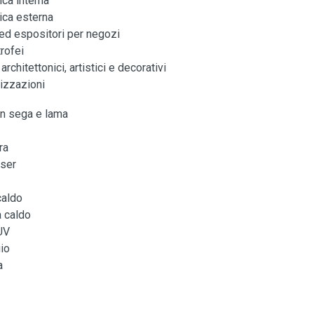
ca interna
ica esterna
ed espositori per negozi
rofei
architettonici, artistici e decorativi
izzazioni
on sega e lama
ra
aser
caldo
 caldo
UV
io
a