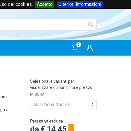
'uso dei cookies.
Accetto
Ulteriori informazioni
Accedi
o
registrati
0
Seleziona le varianti per
visualizzare disponibilità e prezzo
MISURA
 mm
Seleziona Misura
mpa a
Prezzo iva esclusa
da
€ 14.45