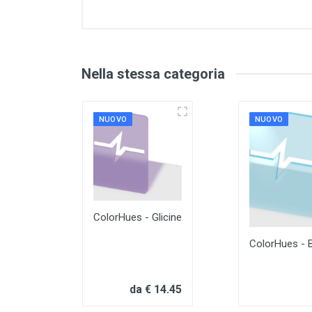
Nella stessa categoria
NUOVO
NUOVO
ColorHues - Glicine
ColorHues - B
da € 14.45