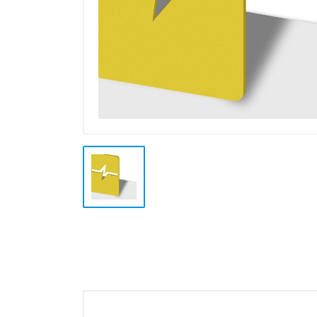
Plotter e Termopresse
Termoformatura
Altre Lavorazioni
Outlet e Offerte Speciali