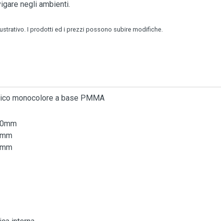
igare negli ambienti.
lustrativo. I prodotti ed i prezzi possono subire modifiche.
tico monocolore a base PMMA
10mm
0mm
0mm