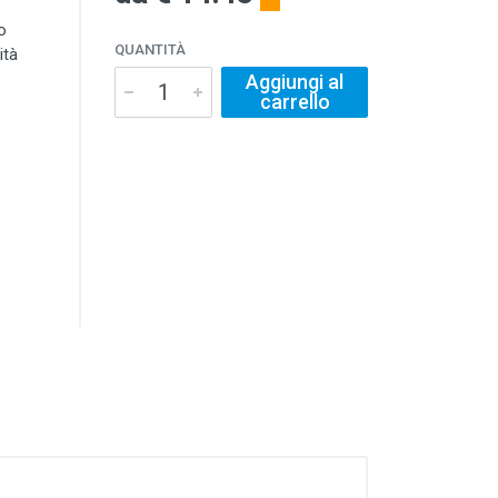
o
QUANTITÀ
ità
Aggiungi al
carrello