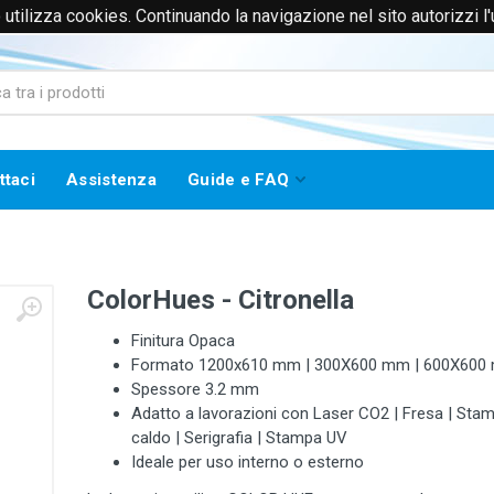
to utilizza cookies. Continuando la navigazione nel sito autorizzi l
0171385365 (Solo Voce)
info@worklinestore.com
ttaci
Assistenza
Guide e FAQ
ColorHues - Citronella
Finitura Opaca
Formato 1200x610 mm | 300X600 mm | 600X600
Spessore 3.2 mm
Adatto a lavorazioni con Laser CO2 | Fresa | Sta
caldo | Serigrafia | Stampa UV
Ideale per uso interno o esterno