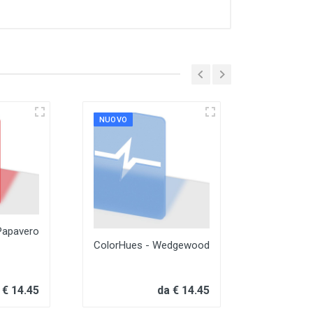
NUOVO
NUOVO
ColorHues - 
Papavero
ColorHues - Wedgewood
 € 14.45
da € 14.45
da